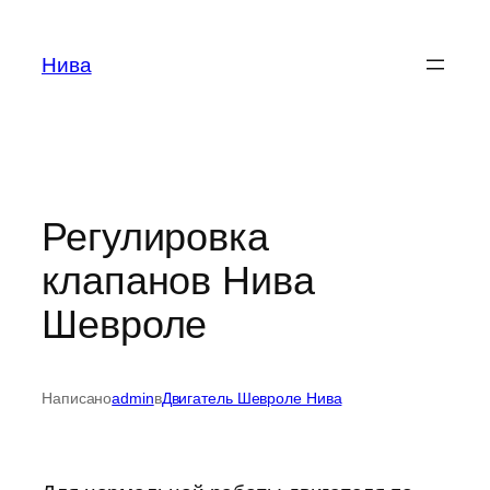
Перейти
к
Нива
содержимому
Регулировка
клапанов Нива
Шевроле
Написано
admin
в
Двигатель Шевроле Нива