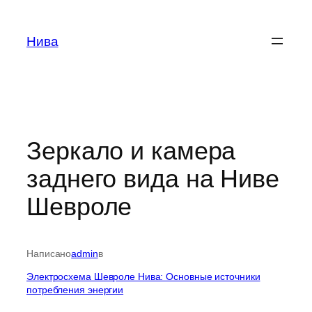
Перейти
к
Нива
содержимому
Зеркало и камера
заднего вида на Ниве
Шевроле
Написано
admin
в
Электросхема Шевроле Нива: Основные источники
потребления энергии