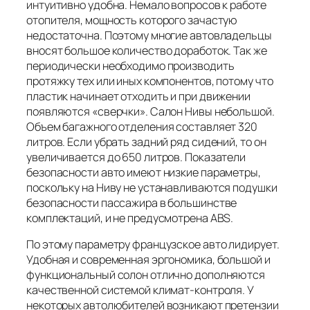
интуитивно удобна. Немало вопросов к работе
отопителя, мощность которого зачастую
недостаточна. Поэтому многие автовладельцы
вносят большое количество доработок. Так же
периодически необходимо производить
протяжку тех или иных компонентов, потому что
пластик начинает отходить и при движении
появляются «сверчки». Салон Нивы небольшой.
Объем багажного отделения составляет 320
литров. Если убрать задний ряд сидений, то он
увеличивается до 650 литров. Показатели
безопасности авто имеют низкие параметры,
поскольку на Ниву не устанавливаются подушки
безопасности пассажира в большинстве
комплектаций, и не предусмотрена ABS.
По этому параметру французское авто лидирует.
Удобная и современная эргономика, большой и
функциональный солон отлично дополняются
качественной системой климат-контроля. У
некоторых автолюбителей возникают претензии