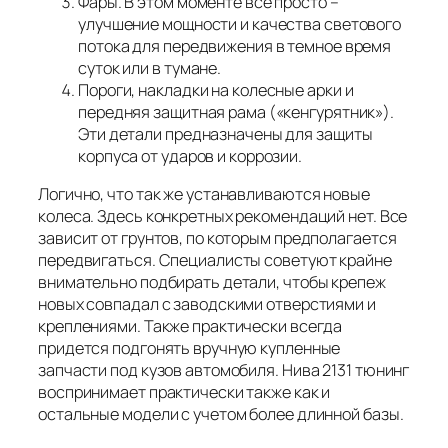
Фары. В этом моменте все просто –
улучшение мощности и качества светового
потока для передвижения в темное время
суток или в тумане.
Пороги, накладки на колесные арки и
передняя защитная рама («кенгурятник»).
Эти детали предназначены для защиты
корпуса от ударов и коррозии.
Логично, что так же устанавливаются новые
колеса. Здесь конкретных рекомендаций нет. Все
зависит от грунтов, по которым предполагается
передвигаться. Специалисты советуют крайне
внимательно подбирать детали, чтобы крепеж
новых совпадал с заводскими отверстиями и
креплениями. Также практически всегда
придется подгонять вручную купленные
запчасти под кузов автомобиля. Нива 2131 тюнинг
воспринимает практически также как и
остальные модели с учетом более длинной базы.