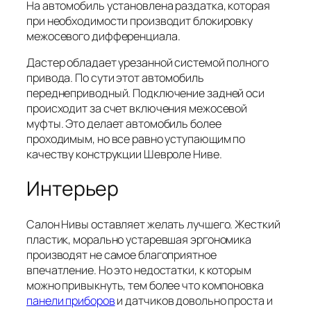
На автомобиль установлена раздатка, которая
при необходимости производит блокировку
межосевого дифференциала.
Дастер обладает урезанной системой полного
привода. По сути этот автомобиль
переднеприводный. Подключение задней оси
происходит за счет включения межосевой
муфты. Это делает автомобиль более
проходимым, но все равно уступающим по
качеству конструкции Шевроле Ниве.
Интерьер
Салон Нивы оставляет желать лучшего. Жесткий
пластик, морально устаревшая эргономика
производят не самое благоприятное
впечатление. Но это недостатки, к которым
можно привыкнуть, тем более что компоновка
панели приборов
и датчиков довольно проста и