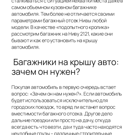
сталкиваться с ситуацией нехватки места даже в
самом объемном кузовном багажнике
автомобиля. Тем более не отличается своими
параметрами багажный отсек Нивы любой
модели. В качестве «подопытного кролика»
рассмотрим багажник на Ниву 2121, какие они
бывают и как его установить на крышу
автомобиля.
Багажники на крышу авто:
зачем он нужен?
Покупая автомобиль в первую очередь встает
вопрос: «Зачем он нам нужен?». Если автомобиль
будет использоваться исключительно для
городских поездок, то вряд ли встанет вопрос
вместимости багажного отсека. Другое дело
дальние поездки или просто на дачу, откуда
всегда есть что везти, да и туда часто находятся
неудобные грузы – различные строительные