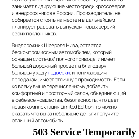
занимает лидирующие место среди кроссоверов
и внедорожников в России. Производитель, не
собирается стоять на месте и в дальнейшем
планирует радовать выпуском новых версий
своих поклонников.
Внедорожник Шевроле Нива, остается
бескомпромиссным автомобилем, который
оснащен системой полного привода, и имеет
большей дорожный просвет, а благодаря
большому ходу
подвески
, и понижающим
передачам, имеет отличную проходимость. Если
ко всему выше перечисленному добавить
комфортный и просторный салон, объединяющий
в себе все новшества, безопасность, что дает
новая комплектация Limited Edition, то можно
сказать что вы за небольшие деньги получите
отличный автомобиль.